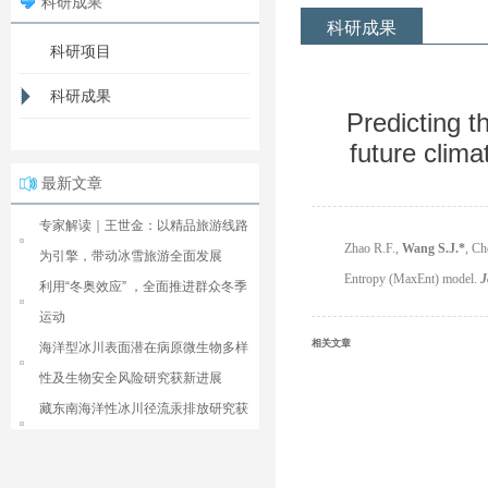
科研成果
科研成果
科研项目
科研成果
Predicting t
future clim
最新文章
专家解读｜王世金：以精品旅游线路
Zhao R.F.,
Wang S.J.
*
, Ch
为引擎，带动冰雪旅游全面发展
Entropy (MaxEnt) model.
J
利用“冬奥效应” ，全面推进群众冬季
运动
相关文章
海洋型冰川表面潜在病原微生物多样
性及生物安全风险研究获新进展
藏东南海洋性冰川径流汞排放研究获
新进展
Nature人文社科子刊《HSSC》上发