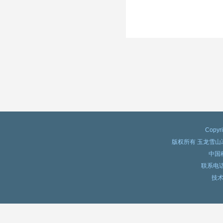
文：冰冻圈变化对实现联合国2030
年可持续发展目标的机遇和威胁
丽江玉龙雪山开展2024年度夏季冰
川与环境综合科学考察
中国科学院院士专家组访问云南丽江
玉龙雪山冰冻圈与可持续发展国家野
外科学观测研究站
发挥“冰雪旅游+”拉动力，探索冰雪
旅游四季运营创新模式
Copyri
版权所有 玉龙雪
中国
联系电话：
技